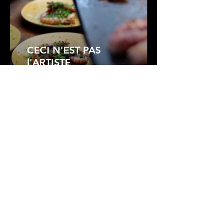
CECI N'EST PAS
l'ARTISTE
Eat, drink & love
MAISONS D'HÔTES
Nos plus belles adresses