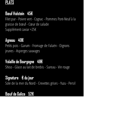
PLATS
Bœuf Holstein 45€
Filet pur - Poivre vert - Cognac - Pommes Pont-Neuf à la
graisse de bœuf - Cœur de salade
Supplément caviar +25€
Agneau 40€
Petits pois - Garum - Fromage de Falaën - Oignons
jeunes - Asperges sauvages
Volaille de Bourgogne 48€
Shiso - Glace au lait de brebis - Sureau - Vin rouge
Signature € du jour
Sole de la mer du Nord - Crevettes grises - Yuzu - Persil
Bœuf de Galice 52€
Cœur de salade - Pommes Pont-Neuf à la graisse de
bœuf - Jus de viande
Wagyu Kagoshima A5+ 88€