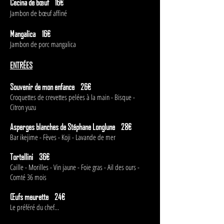
Cecina de bœuf 16€
Jambon de bœuf affiné
Mangalica 16€
Jambon de porc mangalica
ENTRÉES
Souvenir de mon enfance 26€
Croquettes de crevettes pelées à la main - Bisque -
Citron yuzu
Asperges blanches de Stéphane Longlune 28€
Bar ikejime - Fèves - Koji - Lavande de mer
Tortellini 36€
Caille - Morilles - Vin jaune - Foie gras - Ail des ours -
Comté 36 mois
Œufs meurette 24€
Le préféré du chef…