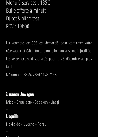
Menu 6 services : 135€
Bulle offerte à minuit
DJ set & blind test
RDV : 19h00
Un acompte de 50€ est demandé pour confirmer votre
réservation et éviter toute annulation ou absence injustifiée.
Les versement sont souhaités pour le 26 décembre au plus
tard.
N° compte : BE 24 7380 1178 7138
Saumon Dawagne
Miso - Chou lacto - Sabayon - Unagi
-​​
Coquille
Hokkaido - Livèche
- Ponzu
-