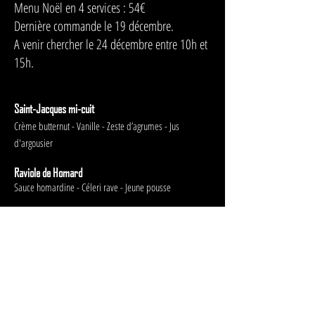
Menu Noël en 4 services : 54€
Dernière commande le 19 décembre.
A venir chercher le 24 décembre entre 10h et
15h.
Saint-Jacques mi-cuit
Crème butternut - Vanille - Zeste d’agrumes - Jus
d'argousier
Raviole de Homard
Sauce homardine - Céleri rave - Jeune pousse
Pintade farcie au marrons
Sauce champagne & cognac - Raisin - Crémeux de panais
Mille feuilles
Crème de vanille bourbon - Praliné noisette