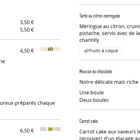
Tarte au citron meringuée
3,50 €
Meringue au citron, crumb
5,50 €
pistache, servis avec de l
chantilly
4,50 €
Fruits à coque
une
Mousse au chocolate
Notre délicate mais riche
Une boule
Deux boules
oureux préparés chaque
Carrot cake
6,50 €
Carrot cake aux saveurs l
recouvert d'un glaçage a