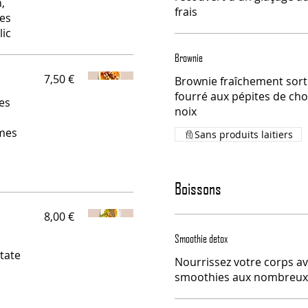
,
frais
es
lic
Brownie
7,50 €
Brownie fraîchement sorti
fourré aux pépites de cho
ées
noix
mes
Sans produits laitiers
Boissons
8,00 €
Smoothie detox
tate
Nourrissez votre corps av
smoothies aux nombreux b